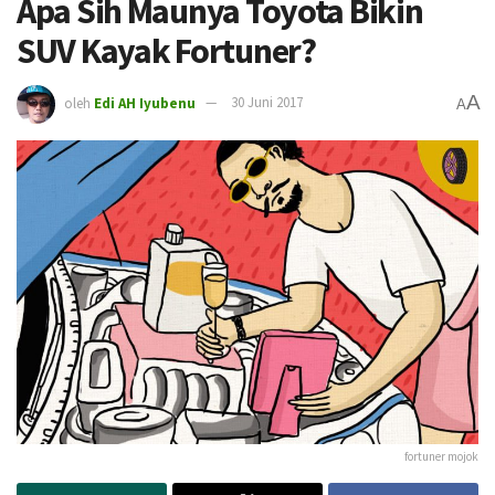
Apa Sih Maunya Toyota Bikin
SUV Kayak Fortuner?
A
oleh
Edi AH Iyubenu
30 Juni 2017
A
fortuner mojok