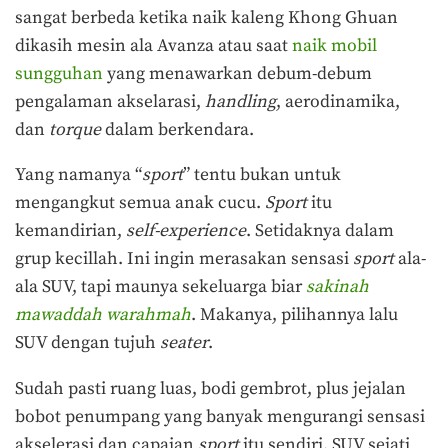
sangat berbeda ketika naik kaleng Khong Ghuan
dikasih mesin ala Avanza atau saat
naik mobil
sungguhan
yang menawarkan debum-debum
pengalaman akselarasi,
handling
, aerodinamika,
dan
torqu
e
dalam berkendara.
Yang namanya “
sport
” tentu bukan untuk
mengangkut semua anak cucu.
Sport
itu
kemandirian,
self-experience
. Setidaknya dalam
grup kecillah. Ini ingin merasakan sensasi
sport
ala-
ala SUV, tapi maunya sekeluarga biar
sakinah
mawaddah warahmah
. Makanya, pilihannya lalu
SUV dengan tujuh
seater
.
Sudah pasti ruang luas, bodi gembrot, plus jejalan
bobot penumpang yang banyak mengurangi sensasi
akselerasi dan capaian
sport
itu sendiri. SUV sejati