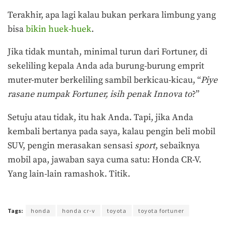
Terakhir, apa lagi kalau bukan perkara limbung yang
bisa
bikin huek-huek
.
Jika tidak muntah, minimal turun dari Fortuner, di
sekeliling kepala Anda ada burung-burung emprit
muter-muter berkeliling sambil berkicau-kicau, “
Piye
rasane numpak Fortuner, isih penak Innova
to
?”
Setuju atau tidak, itu hak Anda. Tapi, jika Anda
kembali bertanya pada saya, kalau pengin beli mobil
SUV, pengin merasakan sensasi
sport
, sebaiknya
mobil apa, jawaban saya cuma satu: Honda CR-V.
Yang lain-lain ramashok. Titik.
Terakhir diperbarui pada 8 Agustus 2019 oleh
Prima Sulistya
Tags:
honda
honda cr-v
toyota
toyota fortuner