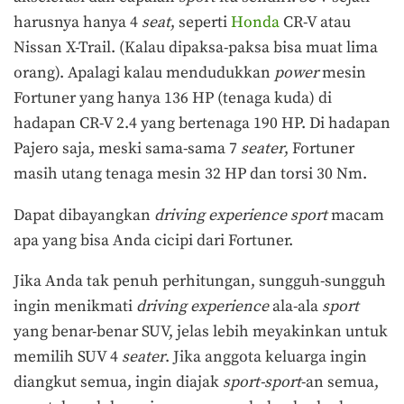
harusnya hanya 4
seat
, seperti
Honda
CR-V atau
Nissan X-Trail. (Kalau dipaksa-paksa bisa muat lima
orang). Apalagi kalau mendudukkan
power
mesin
Fortuner yang hanya 136 HP (tenaga kuda) di
hadapan CR-V 2.4 yang bertenaga 190 HP. Di hadapan
Pajero saja, meski sama-sama 7
seater
, Fortuner
masih utang tenaga mesin 32 HP dan torsi 30 Nm.
Dapat dibayangkan
driving experience
sport
macam
apa yang bisa Anda cicipi dari Fortuner.
Jika Anda tak penuh perhitungan, sungguh-sungguh
ingin menikmati
driving experience
ala-ala
sport
yang benar-benar SUV, jelas lebih meyakinkan untuk
memilih SUV 4
seater
. Jika anggota keluarga ingin
diangkut semua, ingin diajak
sport-sport
-an semua,