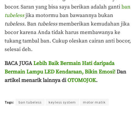
bocor. Saran yang bisa saya berikan adalah ganti
ban
tubeless
jika motormu ban bawaannya bukan
tubeless
. Ban
tubeless
memberikan kemudahan jika
bocor karena Anda tidak harus membawanya ke
tukang tambal ban. Cukup oleskan cairan anti bocor,
selesai deh.
BACA JUGA
Lebih Baik Bermain Hati daripada
Bermain Lampu LED Kendaraan, Bikin Emosi!
Dan
artikel menarik lainnya di
OTOMOJOK
.
Terakhir diperbarui pada 12 Agustus 2021 oleh
Prima Sulistya
Tags:
ban tubeless
keyless system
motor matik