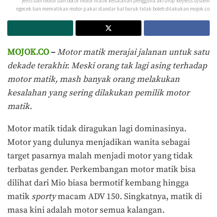
jenis ban motor ban bocor motor matik kesalahan pengguna aki drop keyless system
ngecek ban mematikan motor pakai standar hal buruk tidak boleh dilakukan mojok.co
MOJOK.CO
–
Motor matik merajai jalanan untuk satu
dekade terakhir. Meski orang tak lagi asing terhadap
motor matik, mash banyak orang melakukan
kesalahan yang sering dilakukan pemilik motor
matik.
Motor matik tidak diragukan lagi dominasinya.
Motor yang dulunya menjadikan wanita sebagai
target pasarnya malah menjadi motor yang tidak
terbatas gender. Perkembangan motor matik bisa
dilihat dari Mio biasa bermotif kembang hingga
matik
sporty
macam ADV 150. Singkatnya, matik di
masa kini adalah motor semua kalangan.