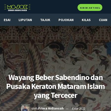
KIRIM ARTIKEL
ESAI
LIPUTAN
TAJUK
POJOKAN
KILAS
CUAN
Wayang Beber Sabendino dan
Pusaka Keraton Mataram Islam
yang Tercecer
oleh
Prima Ardiansah
4 Mei 2022