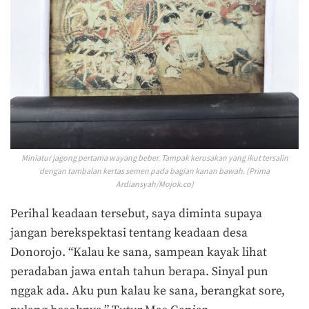
Miniatur jagong pertama wayang beber. Tampak kerusakan yang ikut tersalin
dengan tambalan kertas semen pada bagian kanan bawah. (Prima
Ardiansyah/Mojok.co)
Perihal keadaan tersebut, saya diminta supaya
jangan berekspektasi tentang keadaan desa
Donorojo. “Kalau ke sana, sampean kayak lihat
peradaban jawa entah tahun berapa. Sinyal pun
nggak ada. Aku pun kalau ke sana, berangkat sore,