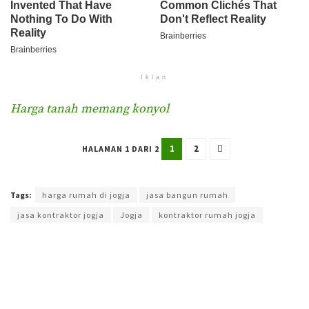
Iklan
Harga tanah memang konyol
1
2
HALAMAN 1 DARI 2
Terakhir diperbarui pada 7 Juni 2024 oleh
Rizky Prasetya
Tags:
harga rumah di jogja
jasa bangun rumah
jasa kontraktor jogja
Jogja
kontraktor rumah jogja