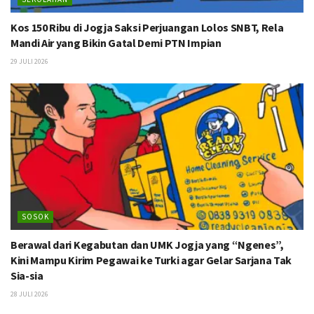
Kos 150 Ribu di Jogja Saksi Perjuangan Lolos SNBT, Rela
Mandi Air yang Bikin Gatal Demi PTN Impian
29 JULI 2026
SOSOK
Berawal dari Kegabutan dan UMK Jogja yang “Ngenes”,
Kini Mampu Kirim Pegawai ke Turki agar Gelar Sarjana Tak
Sia-sia
28 JULI 2026