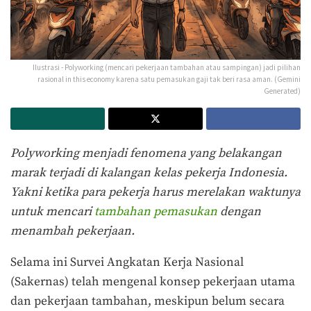
Ilustrasi - Polyworking (mencari pekerjaan tambahan atau sampingan) jadi pilihan
rasional in this economy karena satu pemasukan gaji tak beri rasa aman. (Gemini
Generated)
Polyworking menjadi fenomena yang belakangan
marak terjadi di kalangan kelas pekerja Indonesia.
Yakni ketika para pekerja harus merelakan waktunya
untuk mencari
tambahan pemasukan
dengan
menambah pekerjaan.
Selama ini Survei Angkatan Kerja Nasional
(Sakernas) telah mengenal konsep pekerjaan utama
dan pekerjaan tambahan, meskipun belum secara