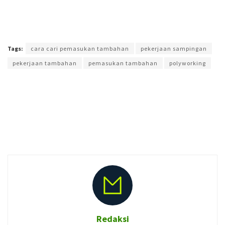
Terakhir diperbarui pada 8 Juli 2026 oleh
Muchamad Aly Reza
Tags:
cara cari pemasukan tambahan
pekerjaan sampingan
pekerjaan tambahan
pemasukan tambahan
polyworking
Redaksi