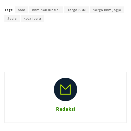
Terakhir diperbarui pada 2 Juli 2026 oleh
Muchamad Aly Reza
Tags:
bbm
bbm nonsubsidi
Harga BBM
harga bbm jogja
Jogja
kota jogja
Redaksi