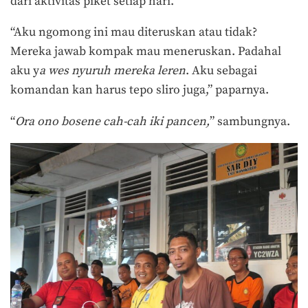
dari aktivitas piket setiap hari.
“Aku ngomong ini mau diteruskan atau tidak?
Mereka jawab kompak mau meneruskan. Padahal
aku y
a wes nyuruh mereka leren
. Aku sebagai
komandan kan harus tepo sliro juga,” paparnya.
“
Ora ono bosene cah-cah iki pancen,
” sambungnya.