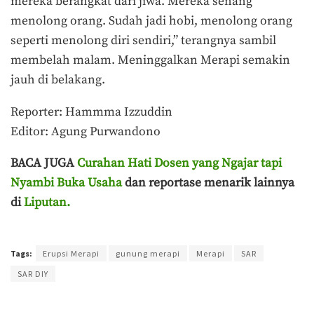
mereka berangkat dari jiwa. Mereka senang
menolong orang. Sudah jadi hobi, menolong orang
seperti menolong diri sendiri,” terangnya sambil
membelah malam. Meninggalkan Merapi semakin
jauh di belakang.
Reporter: Hammma Izzuddin
Editor: Agung Purwandono
BACA JUGA
Curahan Hati Dosen yang Ngajar tapi
Nyambi Buka Usaha
dan reportase menarik lainnya
di
Liputan.
Terakhir diperbarui pada 16 Maret 2023 oleh
Agung Purwandono
Tags:
Erupsi Merapi
gunung merapi
Merapi
SAR
SAR DIY