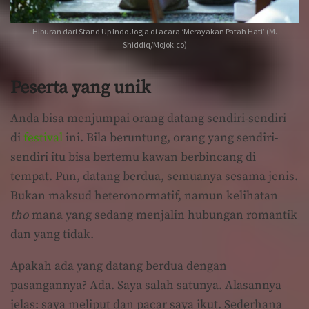
Hiburan dari Stand Up Indo Jogja di acara ‘Merayakan Patah Hati’ (M.
Shiddiq/Mojok.co)
Peserta yang unik
Anda bisa menjumpai orang datang sendiri-sendiri
di
festival
ini. Bila beruntung, orang yang sendiri-
sendiri itu bisa bertemu kawan berbincang di
tempat. Pun, datang berdua, semuanya sesama jenis.
Bukan maksud heteronormatif, namun kelihatan
tho
mana yang sedang menjalin hubungan romantik
dan yang tidak.
Apakah ada yang datang berdua dengan
pasangannya? Ada. Saya salah satunya. Alasannya
jelas: saya meliput dan pacar saya ikut. Sederhana