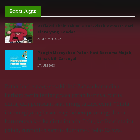
Baca Juga:
Refleksi Akhir Tahun: Kisah-kisah Move On dari
Cinta yang Kandas
26 DESEMBER 2023
Pengin Merayakan Patah Hati Bersama Mojok,
Simak Nih Caranya!
17 JUNI 2023
Patah hati
emang
sesakit itu? Zahwa kemudian
berbagi cerita tentang rasa patah hatinya, putus
cinta, dan perasaan saat orang tuanya cerai. “Cinta
itu energi yang besar. Bagi beberapa orang, dunia
baru terasa ketika cinta itu ada. Lalu, ketika cinta itu
patah, runtuhlah semua dunianya,” jelas Zahwa.