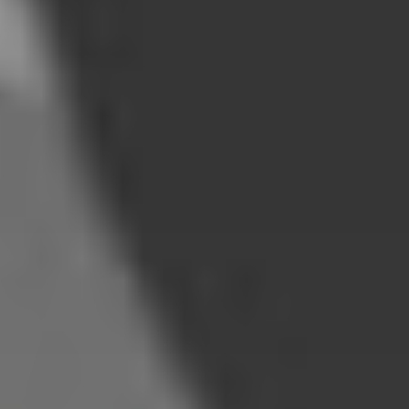
Ikuti mojok.co di
Google News
Ikuti WA Channel
Mojok.co
Ikuti Youtube Channel
Mojokdotco
Instagram
Twitter
TikTok
Facebook
LinkedIn
Tentang