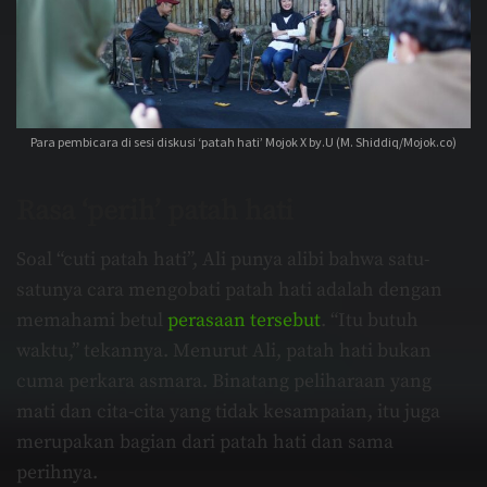
Para pembicara di sesi diskusi ‘patah hati’ Mojok X by.U (M. Shiddiq/Mojok.co)
Rasa ‘perih’ patah hati
Soal “cuti patah hati”, Ali punya alibi bahwa satu-
satunya cara mengobati patah hati adalah dengan
memahami betul
perasaan tersebut
. “Itu butuh
waktu,” tekannya. Menurut Ali, patah hati bukan
cuma perkara asmara. Binatang peliharaan yang
mati dan cita-cita yang tidak kesampaian, itu juga
merupakan bagian dari patah hati dan sama
perihnya.