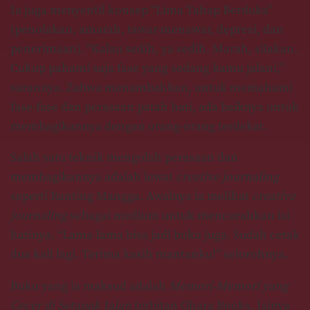
Ia juga menyentil konsep “Lima Tahap Berduka”
(penolakan, amarah, tawar-menawar, depresi, dan
penerimaan). “Kalau sedih, ya sedih. Marah, silakan.
Cukup pahami saja fase yang sedang kamu jalani,”
sarannya. Zahwa menambahkan, untuk memahami
fase-fase dan perasaan patah hati, ada baiknya untuk
membagikannya dengan orang-orang terdekat.
Salah satu teknik mengolah perasaan dan
membagikannya adalah lewat
creative journaling
seperti Ranting Mangga. Awalnya ia melihat
creative
journaling
sebagai medium untuk mencurahkan isi
hatinya. “Lama-lama bisa jadi buku juga. Sudah cetak
dua kali lagi. Terima kasih mantanku!” selorohnya.
Buku yang ia maksud adalah
Memori-Memori yang
Cecer di Setapak Jalan
terbitan Ohara Books. Isinya