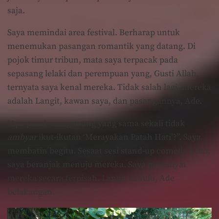
saja.
Saya memindai area festival. Berharap untuk
menemukan pasangan romantik yang datang. Di
pojok timur tribun, mata saya terpacak pada
sepasang lelaki dan perempuan yang, Gusti Allah,
ternyata saya kenal mereka. Tidak salah lagi, mereka
adalah Langit, kawan saya, dan pasangannya, Ade.
“Apa pasal orang-orang yang sama sekali tidak
ambyar
ikut-ikutan ‘Merayakan Patah Hati’?”. Saya
membatin begitu. Sesaat sesi stand-up comedy kelar,
saya beranjak menuju mereka. Saya menanyai
mereka secara terpisah. Langit dahulu, Ade
belakangan.