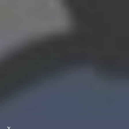
Kru
Kirim Artikel
Kontak
Kerjasama
Pedoman Media Siber
Kebijakan Privasi
Laporan Transparansi
PT NARASI AKAL JENAKA
Perum Sukoharjo Indah A8,
Desa Sukoharjo, Ngaglik,
Sleman, D.I. Yogyakarta 55581
redaksi@mojok.co
+62-851-6282-0147
© 2026 PT Narasi Akal Jenaka. All Rights Reserved.