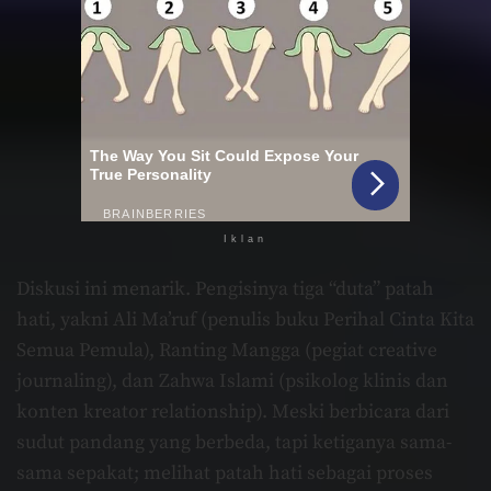
Iklan
Diskusi ini menarik. Pengisinya tiga “duta” patah
hati, yakni Ali Ma’ruf (penulis buku Perihal Cinta Kita
Semua Pemula), Ranting Mangga (pegiat creative
journaling), dan Zahwa Islami (psikolog klinis dan
konten kreator relationship). Meski berbicara dari
sudut pandang yang berbeda, tapi ketiganya sama-
sama sepakat; melihat patah hati sebagai proses