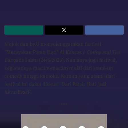
Mojok dan by.U menyelenggarakan festival
“Merayakan Patah Hati” di
Kancane Coffee and Tea
Bar
pada Sabtu (24/6/2023). Namanya juga festival,
kegiatannya macam-macam mulai dari stand-up
comedy hingga karaoke. Namun yang utama dari
festival ini dalah diskusi “Dari Patah Hati Jadi
Aktualisasi”.
***