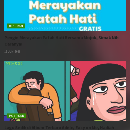
HIBURAN
Pengin Merayakan Patah Hati Bersama Mojok, Simak Nih
Caranya!
17 JUNI 2023
POJOKAN
Lagu Sedih di Album Terbaru Adele, Easy on Me, Hadiah