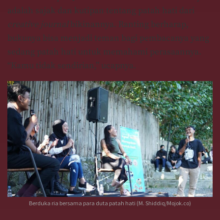
adalah sajak dan kutipan tentang patah hati dari
creative journal
bikinannya. Ranting berharap,
bukunya bisa menjadi teman bagi pembacanya yang
sedang patah hati untuk memahami perasaannya.
“Kamu tidak sendirian,” ucapnya.
Berduka ria bersama para duta patah hati (M. Shiddiq/Mojok.co)