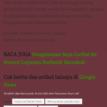
“Merayakan Patah Hati”, Ade dan Langit sedang
menyiapkan diri untuk menerima kegagalan, apapun
itu. Syukur-syukur, setelahnya, bisa merayakan
kegagalan, merayakan patah hati.
Penulis: Ardhias Nauvaly Azzuhri
Editor: Purnawan Setyo Adi
BACA JUGA
Pengalaman Saya Curhat ke
Nomor Layanan Berhenti Merokok
Cek berita dan artikel lainnya di
Google
News
Terakhir diperbarui pada 26 Juni 2023 oleh
Purnawan Setyo Adi
Tags:
Festival Patah Hati
Merayakan patah hati