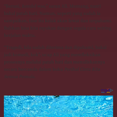
“Berani,
kendel wae,
” saran Ali. Memang, nanti
bakal patah hati. Namun, seperti yang sudah ia
sampaikan, fase itu kelak akan lewat dan terpahami.
Bahkan bisa kita rayakan dengan segala cara seiring
berjalan waktu.
“Tragedi, bila sudah diterima dan dipahami, bakal
jadi komedi, kok”, ucap Ali yang merefleksikan
prosesnya melalui patah hati dan menuliskannya
secara bercanda dalam buku
Perihal Cinta Kita
Semua Pemula.