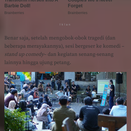
Iklan
Benar saja, setelah mengobok-obok tragedi (dan
beberapa merayakannya), sesi bergeser ke komedi –
stand up comedy
– dan kegiatan senang-senang
lainnya hingga ujung petang.