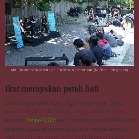
Antusiasme para peserta dalam diskusi ‘patah hati’ (M. Shiddiq/Mojok.co)
Ikut merayakan patah hati
“Kamu
ngapain
ke mari, Ngit?” tanya saya. “Jujur,
pacarku ngajak. Dia datang sebagai awak Sintesa
(persma
Fisipol UGM
-red),” tukasnya, yang bikin saya
berpikir untuk menghentikan saja wawancaranya.
Lha gimana
, ceritanya bakal sama dengan punya