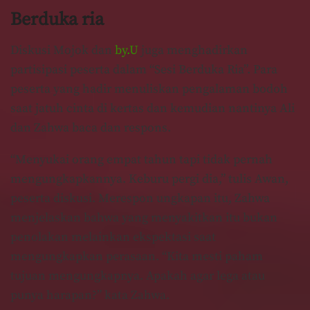
Berduka ria
Diskusi Mojok dan
by.U
juga menghadirkan
partisipasi peserta dalam “Sesi Berduka Ria”. Para
peserta yang hadir menuliskan pengalaman bodoh
saat jatuh cinta di kertas dan kemudian nantinya Ali
dan Zahwa baca dan respons.
“Menyukai orang empat tahun tapi tidak pernah
mengungkapkannya. Keburu pergi dia,” tulis Awan,
peserta diskusi. Merespon ungkapan itu, Zahwa
menjelaskan bahwa yang menyakitkan itu bukan
penolakan melainkan ekspektasi saat
mengungkapkan perasaan. “Kita mesti paham
tujuan mengungkapnya. Apakah agar lega atau
punya harapan?” kata Zahwa.