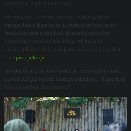
yang wajar bagi semua orang.
Ali misalnya, sebelum bukunya tentang patah
hatinya ludes di pasaran, ia pernah terseok-seok
menjalani fase patah hati. Ia menggambarkan
bahwa rasa nyerinya luar biasa. Ali bahkan
mengusulkan sudah sewajarnya ada cuti patah hati
buat
para pekerja.
“Ketika bicara isu kelas pekerja,” berhenti sejenak,
karena Ali geli sendiri dengan istilahnya, “Patah hati
juga harus ikut dibicarakan.”