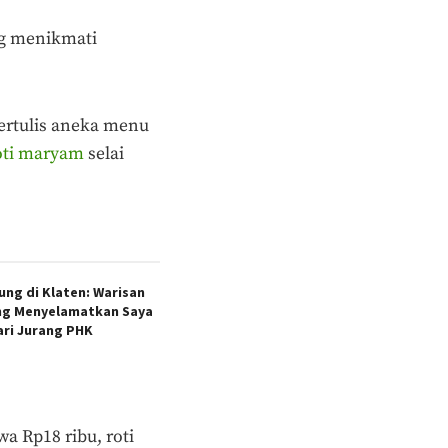
ng menikmati
 tertulis aneka menu
oti maryam
selai
ng di Klaten: Warisan
ang Menyelamatkan Saya
ari Jurang PHK
a Rp18 ribu, roti