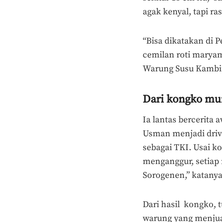
agak kenyal, tapi r
“Bisa dikatakan di 
cemilan roti maryam
Warung Susu Kambi
Dari kongko mu
Ia lantas bercerit
Usman menjadi drive
sebagai TKI. Usai k
menganggur, setiap
Sorogenen,” katany
Dari hasil kongko, 
warung yang menjual