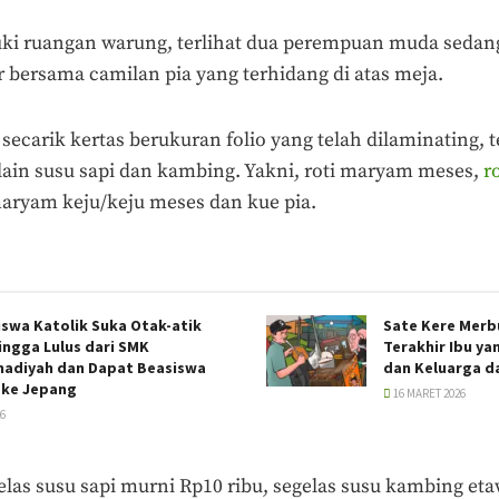
ki ruangan warung, terlihat dua perempuan muda seda
bersama camilan pia yang terhidang di atas meja.
t secarik kertas berukuran folio yang telah dilaminating,
lain susu sapi dan kambing. Yakni, roti maryam meses,
r
maryam keju/keju meses dan kue pia.
iswa Katolik Suka Otak-atik
Sate Kere Merbu
ingga Lulus dari SMK
Terakhir Ibu y
diyah dan Dapat Beasiswa
dan Keluarga d
 ke Jepang
16 MARET 2026
26
las susu sapi murni Rp10 ribu, segelas susu kambing etaw