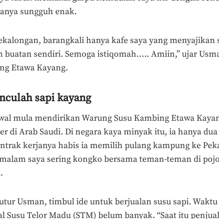
asanya sungguh enak.
Pekalongan, barangkali hanya kafe saya yang menyajikan
 buatan sendiri. Semoga istiqomah….. Amiin,” ujar Usma
ng Etawa Kayang.
nculah sapi kayang
a awal mula mendirikan Warung Susu Kambing Etawa Kaya
r di Arab Saudi. Di negara kaya minyak itu, ia hanya dua
ontrak kerjanya habis ia memilih pulang kampung ke Pek
 malam saya sering kongko bersama teman-teman di po
a.
tutur Usman, timbul ide untuk berjualan susu sapi. Waktu
 Susu Telor Madu (STM) belum banyak. “Saat itu penjua