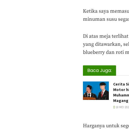
Ketika saya memasu
minuman susu segar 
Di atas meja terliha
yang ditawarkan, se
blueberry dan roti 
Baca Juga:
Cerita S
Motor h
Muhamma
Magang
18 MEI 20
Harganya untuk sege