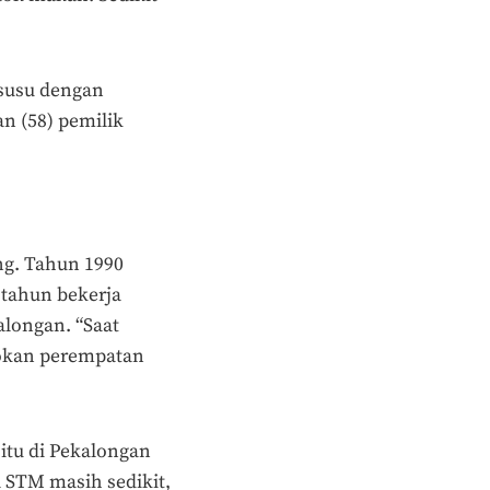
 susu dengan
n (58) pemilik
ng. Tahun 1990
 tahun bekerja
alongan. “Saat
jokan perempatan
 itu di Pekalongan
l STM masih sedikit,