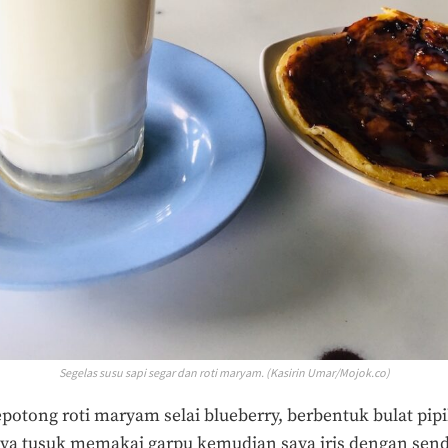
Segelas susu sapi segar dan roti maryam. (Kasirin Umar/Mojok.co)
epotong roti maryam selai blueberry, berbentuk bulat pi
saya tusuk memakai garpu kemudian saya iris dengan sen