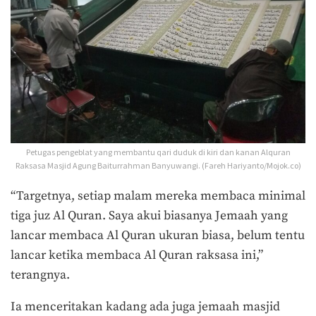
Petugas pengeblat yang membantu qari duduk di kiri dan kanan Alquran
Raksasa Masjid Agung Baiturrahman Banyuwangi. (Fareh Hariyanto/Mojok.co)
“Targetnya, setiap malam mereka membaca minimal
tiga juz Al Quran. Saya akui biasanya Jemaah yang
lancar membaca Al Quran ukuran biasa, belum tentu
lancar ketika membaca Al Quran raksasa ini,”
terangnya.
Ia menceritakan kadang ada juga jemaah masjid