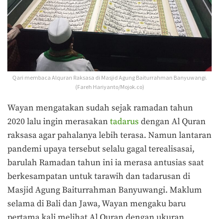
Qari membaca Alquran Raksasa di Masjid Agung Baiturrahman Banyuwangi.
(Fareh Hariyanto/Mojok.co)
Wayan mengatakan sudah sejak ramadan tahun
2020 lalu ingin merasakan
tadarus
dengan Al Quran
raksasa agar pahalanya lebih terasa. Namun lantaran
pandemi upaya tersebut selalu gagal terealisasai,
barulah Ramadan tahun ini ia merasa antusias saat
berkesampatan untuk tarawih dan tadarusan di
Masjid Agung Baiturrahman Banyuwangi. Maklum
selama di Bali dan Jawa, Wayan mengaku baru
pertama kali melihat Al Quran dengan ukuran