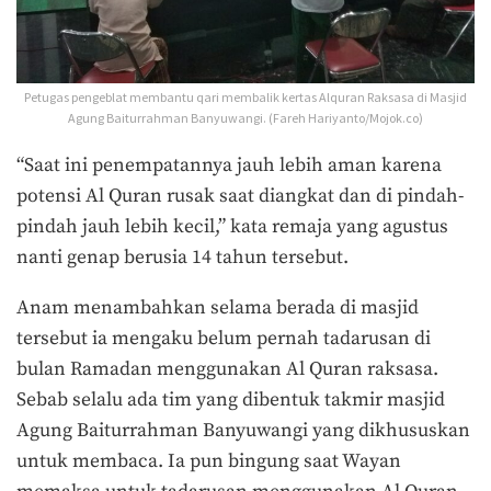
Petugas pengeblat membantu qari membalik kertas Alquran Raksasa di Masjid
Agung Baiturrahman Banyuwangi. (Fareh Hariyanto/Mojok.co)
“Saat ini penempatannya jauh lebih aman karena
potensi Al Quran rusak saat diangkat dan di pindah-
pindah jauh lebih kecil,” kata remaja yang agustus
nanti genap berusia 14 tahun tersebut.
Anam menambahkan selama berada di masjid
tersebut ia mengaku belum pernah tadarusan di
bulan Ramadan menggunakan Al Quran raksasa.
Sebab selalu ada tim yang dibentuk takmir masjid
Agung Baiturrahman Banyuwangi yang dikhususkan
untuk membaca. Ia pun bingung saat Wayan