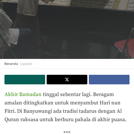
Beranda
Liputan
Akhir Ramadan
tinggal sebentar lagi. Beragam
amalan ditingkatkan untuk menyambut Hari nan
Fitri. Di Banyuwangi ada tradisi tadarus dengan Al
Quran raksasa untuk berburu pahala di akhir puasa.
***