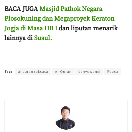
BACA JUGA
Masjid Pathok Negara
Plosokuning dan Megaproyek Keraton
Jogja di Masa HB I
dan liputan menarik
lainnya di
Susul.
Terakhir diperbarui pada 30 April 2022 oleh
Purnawan Setyo Adi
Tags:
al quran raksasa
Al-Quran
banyuwangi
Puasa