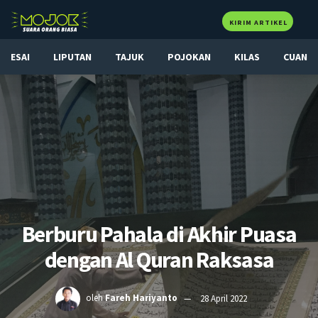
KIRIM ARTIKEL
ESAI
LIPUTAN
TAJUK
POJOKAN
KILAS
CUAN
Berburu Pahala di Akhir Puasa
dengan Al Quran Raksasa
oleh
Fareh Hariyanto
28 April 2022