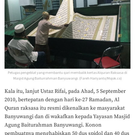
Petugas pengeblat yang membantu qari membalik kertas Alquran Raksasa di
Masjid Agung Baiturrahman Banyuwangi. (Fareh Hariyanto/Mojok.co)
Kala itu, lanjut Ustaz Rifai, pada Ahad, 5 September
2010, bertepatan dengan hari ke-27 Ramadan, Al
Quran raksasa itu resmi dikenalkan ke masyarakat
Banyuwangi dan di wakafkan kepada Yayasan Masjid
Agung Baiturahman Banyuwangi. Konon
pembuatnya menghabiskan 50 dus spidol dan 40 dus