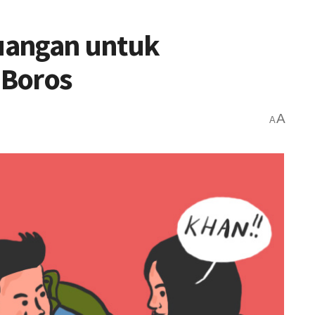
uangan untuk
 Boros
A
A