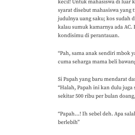
kecil! Untuk mahasiswa di luar 
syarat disebut mahasiswa yang tid
judulnya uang saku; kos sudah d
kalau sumuk kamarnya ada AC.
kondisimu di perantauan.
“Pah, sama anak sendiri mbok ya 
cuma seharga mama beli bawang
Si Papah yang baru mendarat d
“Halah, Papah ini kan dulu juga
sekitar 500 ribu per bulan doang,
“Papah…! Ih sebel deh. Apa sal
berlebih”