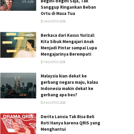
Begini-begini Saja, Tak
Sanggup Ringankan Beban
Ortu di Masa Tua
3 AGUSTUS 2026
Berkaca dari Kasus Yurizal:
Kita Sibuk Mengajari Anak
Menjadi Pintar sampai Lupa
Mengajarinya Berempati
7 AGUSTUS 2026
Malaysia kian dekat ke
gerbang negara maju, kalau
Indonesia makin dekat ke
gerbang apa bes?
4 AGUSTUS 2026
Derita Lansia Tak Bisa Beli
Roti Hanya karena QRIS yang
Menghantui