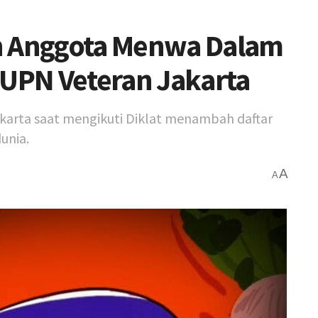
n Anggota Menwa Dalam
 UPN Veteran Jakarta
karta saat mengikuti Diklat menambah daftar
unia.
A
A