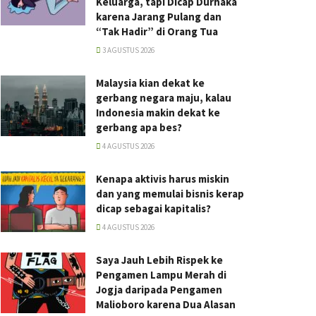
Keluarga, tapi Dicap Durhaka
karena Jarang Pulang dan
“Tak Hadir” di Orang Tua
3 AGUSTUS 2026
Malaysia kian dekat ke
gerbang negara maju, kalau
Indonesia makin dekat ke
gerbang apa bes?
4 AGUSTUS 2026
Kenapa aktivis harus miskin
dan yang memulai bisnis kerap
dicap sebagai kapitalis?
4 AGUSTUS 2026
Saya Jauh Lebih Rispek ke
Pengamen Lampu Merah di
Jogja daripada Pengamen
Malioboro karena Dua Alasan