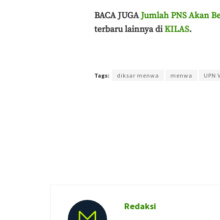
BACA JUGA
Jumlah PNS Akan Be
terbaru lainnya di
KILAS
.
Terakhir diperbarui pada 1 Desember 2021 oleh
Pu
Tags:
diksar menwa
menwa
UPN 
Redaksi