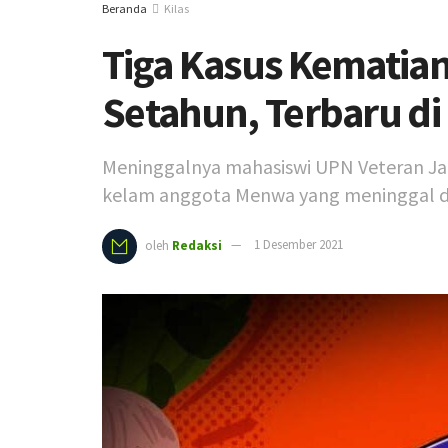
Beranda
Kilas
Tiga Kasus Kematia
Setahun, Terbaru di
Meninggalnya mahasiswi UPN Veteran Ja
kelam anggota Menwa yang meninggal d
oleh
Redaksi
1 Desember 2021