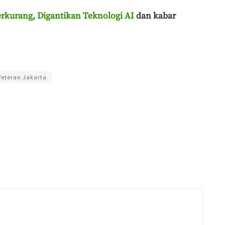
rkurang, Digantikan Teknologi AI
dan kabar
rnawan Setyo Adi
Veteran Jakarta