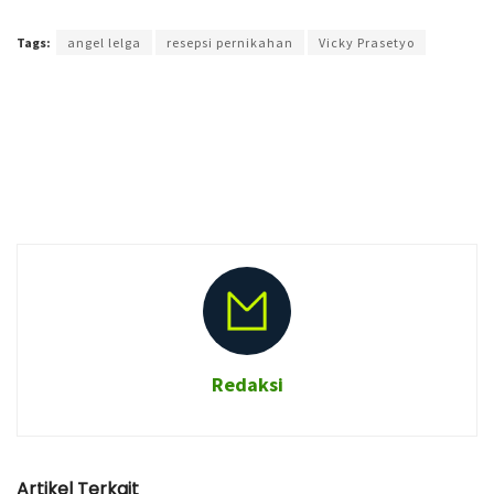
Terakhir diperbarui pada 26 Januari 2018 oleh
Audian Laili
Tags:
angel lelga
resepsi pernikahan
Vicky Prasetyo
Redaksi
Artikel Terkait