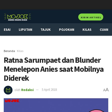
KIRIM ARTIKEL
ESAI
LIPUTAN
TAJUK
POJOKAN
KILAS
CUAN
Beranda
Kilas
Ratna Sarumpaet dan Blunder
Menelepon Anies saat Mobilnya
Diderek
A
oleh
Redaksi
5 April 2018
A