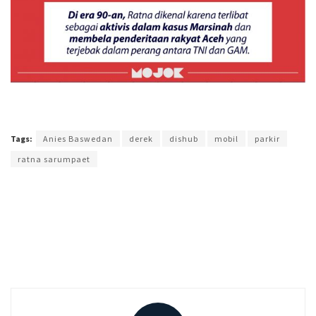
Terakhir diperbarui pada 5 April 2018 oleh
Prima Sulistya
Tags:
Anies Baswedan
derek
dishub
mobil
parkir
ratna sarumpaet