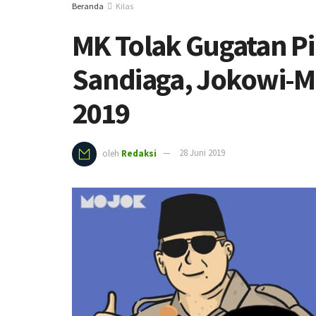
Beranda
Kilas
MK Tolak Gugatan P
Sandiaga, Jokowi-M
2019
oleh
Redaksi
28 Juni 2019