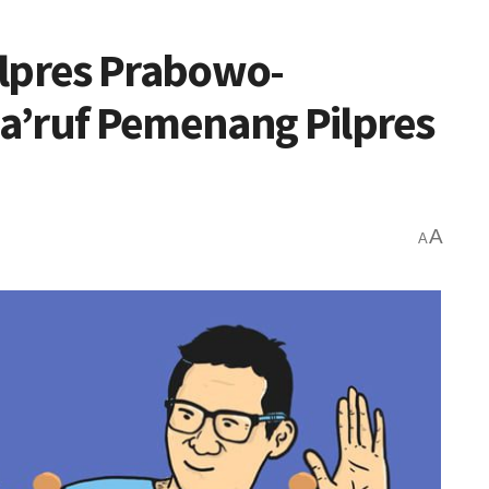
ilpres Prabowo-
a’ruf Pemenang Pilpres
A
A