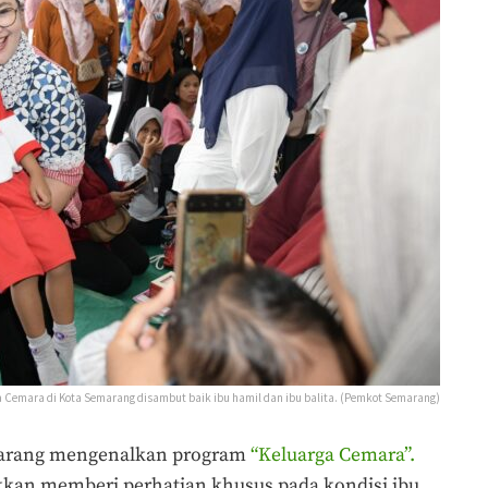
 Cemara di Kota Semarang disambut baik ibu hamil dan ibu balita. (Pemkot Semarang)
marang mengenalkan program
“Keluarga Cemara”.
kan memberi perhatian khusus pada kondisi ibu