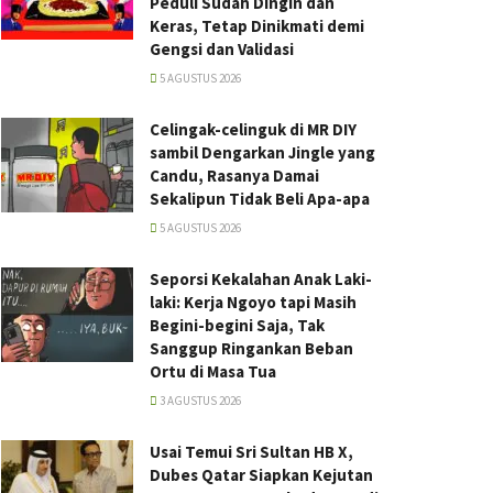
Peduli Sudah Dingin dan
Keras, Tetap Dinikmati demi
Gengsi dan Validasi
5 AGUSTUS 2026
Celingak-celinguk di MR DIY
sambil Dengarkan Jingle yang
Candu, Rasanya Damai
Sekalipun Tidak Beli Apa-apa
5 AGUSTUS 2026
Seporsi Kekalahan Anak Laki-
laki: Kerja Ngoyo tapi Masih
Begini-begini Saja, Tak
Sanggup Ringankan Beban
Ortu di Masa Tua
3 AGUSTUS 2026
Usai Temui Sri Sultan HB X,
Dubes Qatar Siapkan Kejutan