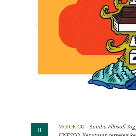
MOJOK.CO
– S
umbu Filosofi Yog
UNESCO. Keputusan tersebut kel