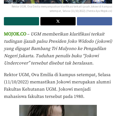
Rektor UGM, Ova Emilia menyampaikan klarifikasi terkait ijasah Jokowi di kampus
setempat, Selasa (11/10/2022).(Yvesta Ayu:Mojok.co)
MOJOK.CO
–
UGM memberikan klarifikasi terkait
tudingan ijazah palsu Presiden Joko Widodo (jokowi)
yang digugat Bambang Tri Mulyono ke Pengadilan
Negeri Jakarta. Tuduhan penulis buku “Jokowi
Undercover” tersebut disebut tak beralasan.
Rektor UGM, Ova Emilia di kampus setempat, Selasa
(11/10/2022) memastikan Jokowi merupakan alumni
Fakultas Kehutanan UGM. Jokowi menjadi
mahasiswa fakultas tersebut pada 1980.