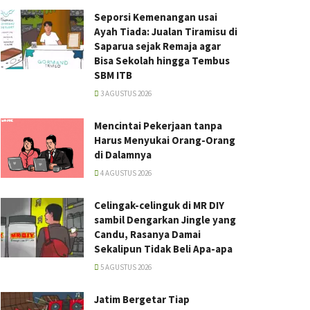
Seporsi Kemenangan usai
Ayah Tiada: Jualan Tiramisu di
Saparua sejak Remaja agar
Bisa Sekolah hingga Tembus
SBM ITB
3 AGUSTUS 2026
Mencintai Pekerjaan tanpa
Harus Menyukai Orang-Orang
di Dalamnya
4 AGUSTUS 2026
Celingak-celinguk di MR DIY
sambil Dengarkan Jingle yang
Candu, Rasanya Damai
Sekalipun Tidak Beli Apa-apa
5 AGUSTUS 2026
Jatim Bergetar Tiap