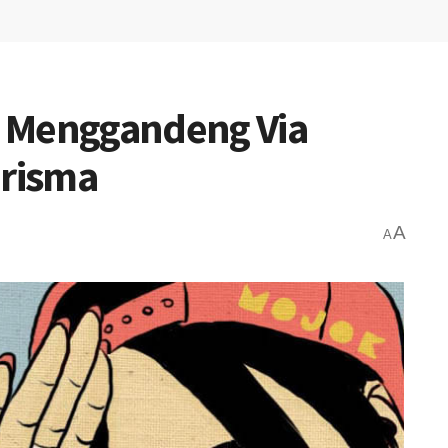
mi Menggandeng Via
arisma
A
A