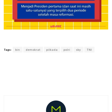
Terakhir diperbarui pada 25 Juni 2018 oleh
Prima Sulistya
Tags:
bin
demokrat
pilkada
polri
sby
TNI