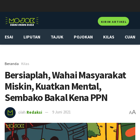
KIRIM ARTIKEL
ESAI
LIPUTAN
TAJUK
POJOKAN
KILAS
CUAN
Beranda
Kilas
Bersiaplah, Wahai Masyarakat
Miskin, Kuatkan Mental,
Sembako Bakal Kena PPN
A
oleh
Redaksi
9 Juni 2021
A