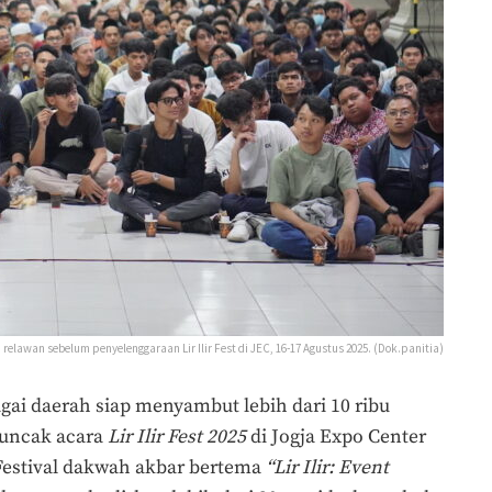
relawan sebelum penyelenggaraan Lir Ilir Fest di JEC, 16-17 Agustus 2025. (Dok.panitia)
gai daerah siap menyambut lebih dari 10 ribu
puncak acara
Lir Ilir Fest 2025
di Jogja Expo Center
 Festival dakwah akbar bertema
“Lir Ilir: Event