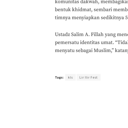
komunitas dakwah, membagikan 
bentuk khidmat, sembari memba
timnya menyiapkan sedikitnya 5
Ustadz Salim A. Fillah yang men
pemersatu identitas umat. “Tida
menyatu sebagai Muslim,” katany
Terakhir diperbarui pada 15 Agustus 2025 oleh
Agu
Tags:
kls
Lir Ilir Fest