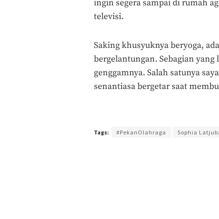
ingin segera sampai di rumah ag
televisi.
Saking khusyuknya beryoga, ada 
bergelantungan. Sebagian yang l
genggamnya. Salah satunya saya; 
senantiasa bergetar saat membu
Terakhir diperbarui pada 10 Juni 2017 oleh
Admin
Tags:
#PekanOlahraga
Sophia Latjub