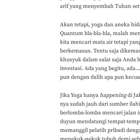
arif yang menyembah Tuhan set
Akan tetapi, yoga dan aneka hida
Quantum bla-bla-bla, malah meng
kita mencari mata air tetapi yan
berkemasan. Tentu saja dikemas
khusyuk dalam salat saja Anda h
investasi. Ada yang begitu, ad
pun dengan dalih apa pun kecual
Jika Yoga hanya
happening
di Ja
nya sudah jauh dari sumber ila
berlomba-lomba mencari jalan 
duyun mendatangi tempat-tempat
memanggil pelatih pribadi denga
menekuk-nekuk tubuh demi se