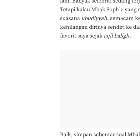
lain. Banyak selebriti sedang te
Tetapi kalau Mbak Sophie yang 
suasana
ubudiyyah
, semacam k
kehilangan dirinya sendiri ke 
favorit saya sejak
aqil baligh.
Baik, simpan sebentar soal Mbak