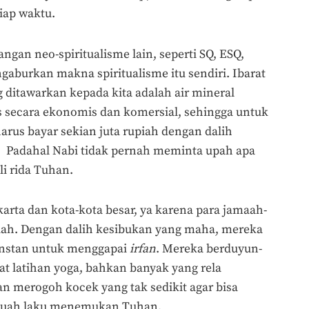
iap waktu.
ngan neo-spiritualisme lain, seperti SQ, ESQ,
aburkan makna spiritualisme itu sendiri. Ibarat
g ditawarkan kepada kita adalah air mineral
 secara ekonomis dan komersial, sehingga untuk
arus bayar sekian juta rupiah dengan dalih
a… Padahal Nabi tidak pernah meminta upah apa
i rida Tuhan.
karta dan kota-kota besar, ya karena para jamaah-
hiah. Dengan dalih kesibukan yang maha, mereka
instan untuk menggapai
irfan
. Mereka berduyun-
 latihan yoga, bahkan banyak yang rela
n merogoh kocek yang tak sedikit agar bisa
buah laku menemukan Tuhan.