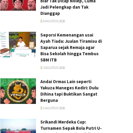
biar Tak Dicap Nolep, Cuma
Jadi Pelengkap dan Tak
Dianggap
4 AGUSTUS 2026
Seporsi Kemenangan usai
Ayah Tiada: Jualan Tiramisu di
Saparua sejak Remaja agar
Bisa Sekolah hingga Tembus
SBM ITB
3 AGUSTUS 2026
Andai Ormas Lain seperti
Yakuza Maneges Kediri: Dulu
Dihina tapi Buktikan Sangat
Berguna
5 AGUSTUS 2026
Srikandi Merdeka Cup:
Turnamen Sepak Bola Putri U-