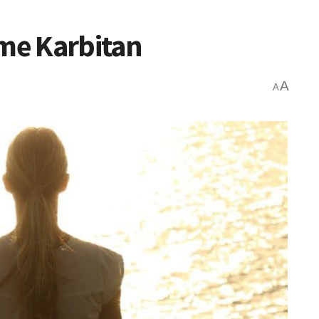
sme Karbitan
A
A