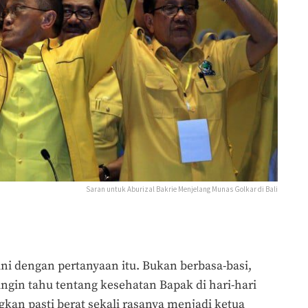
Saran untuk Aburizal Bakrie Menjelang Munas Golkar di Bali
ini dengan pertanyaan itu. Bukan berbasa-basi,
ingin tahu tentang kesehatan Bapak di hari-hari
kan pasti berat sekali rasanya menjadi ketua