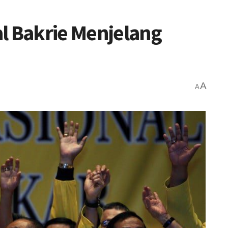
l Bakrie Menjelang
A
A