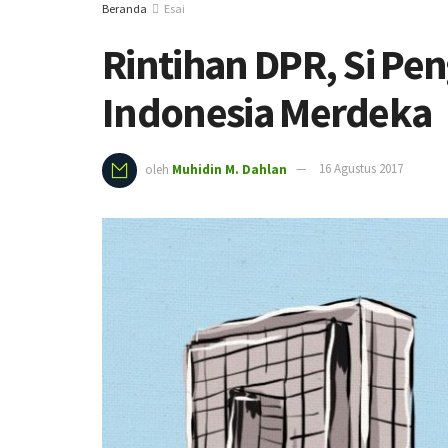
Beranda
Esai
Rintihan DPR, Si Pe
Indonesia Merdeka
oleh
Muhidin M. Dahlan
16 Agustus 2017