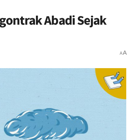
ngontrak Abadi Sejak
A
A