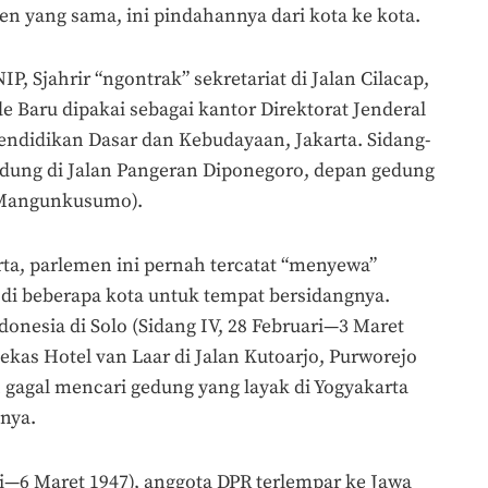
n yang sama, ini pindahannya dari kota ke kota.
P, Sjahrir “ngontrak” sekretariat di Jalan Cilacap,
 Baru dipakai sebagai kantor Direktorat Jenderal
ndidikan Dasar dan Kebudayaan, Jakarta. Sidang-
edung di Jalan Pangeran Diponegoro, depan gedung
 Mangunkusumo).
ta, parlemen ini pernah tercatat “menyewa”
 di beberapa kota untuk tempat bersidangnya.
donesia di Solo (Sidang IV, 28 Februari—3 Maret
ekas Hotel van Laar di Jalan Kutoarjo, Purworejo
h gagal mencari gedung yang layak di Yogyakarta
nya.
i—6 Maret 1947), anggota DPR terlempar ke Jawa