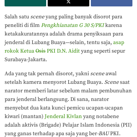
Salah satu
scene
yang paling banyak disorot para
peneliti di film
Pengkhianatan G 30 S/PKI
karena
ketakakuratannya adalah drama penyiksaan para
jenderal di Lubang Buaya—selain, tentu saja,
asap
rokok Ketua
Osis
PKI D.N. Aidit
yang seperti sepur
Surabaya-Jakarta.
Ada yang tak pernah disorot, yakni
scene
awal
setelah kamera menyorot Lubang Buaya.
Scene
saat
narator memberi latar sebelum malam pembunuhan
para jenderal berlangsung. Di sana, narator
menyebut dua kata kunci pemicu ucapan-ucapan
kiwari (mantan)
Jenderal Kivlan
yang notabene
adalah aktivis (Brigade) Pelajar Islam Indonesia (PII)
yang ganas terhadap apa saja yang ber
-BAU
PKI.