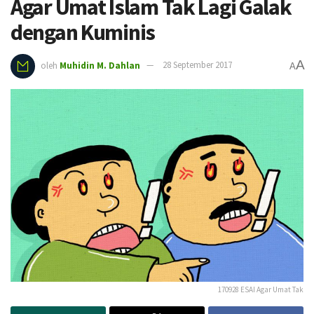
Agar Umat Islam Tak Lagi Galak
dengan Kuminis
A
oleh
Muhidin M. Dahlan
28 September 2017
A
170928 ESAI Agar Umat Tak