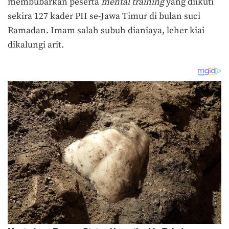
membubarkan peserta
mental training
yang diikuti
sekira 127 kader PII se-Jawa Timur di bulan suci
Ramadan. Imam salah subuh dianiaya, leher kiai
dikalungi arit.