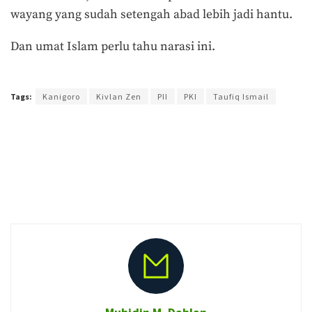
wayang yang sudah setengah abad lebih jadi hantu.
Dan umat Islam perlu tahu narasi ini.
Terakhir diperbarui pada 28 September 2017 oleh
Arlian Buana
Tags:
Kanigoro
Kivlan Zen
PII
PKI
Taufiq Ismail