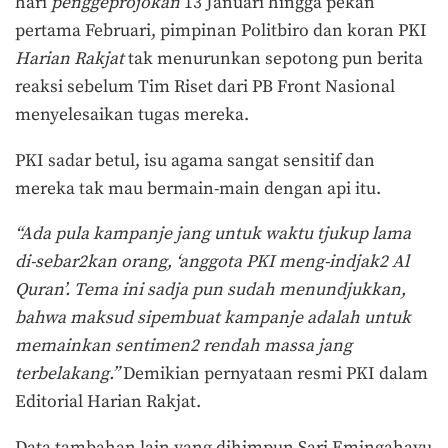
hari
penggeprojokan
13 Januari hingga pekan
pertama Februari, pimpinan Politbiro dan koran PKI
Harian Rakjat
tak menurunkan sepotong pun berita
reaksi sebelum Tim Riset dari PB Front Nasional
menyelesaikan tugas mereka.
PKI sadar betul, isu agama sangat sensitif dan
mereka tak mau bermain-main dengan api itu.
“Ada pula kampanje jang untuk waktu tjukup lama
di-sebar2kan orang, ‘anggota PKI meng-indjak2 Al
Quran’. Tema ini sadja pun sudah menundjukkan,
bahwa maksud sipembuat kampanje adalah untuk
memainkan sentimen2 rendah massa jang
terbelakang.”
Demikian pernyataan resmi PKI dalam
Editorial Harian Rakjat.
Data tambahan lain yang dihimpun Sari Emingahayu