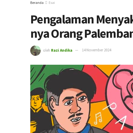
Beranda
Esai
Pengalaman Menyak
nya Orang Palemba
oleh
Razi Andika
14 November 2024