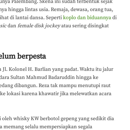
unya Palembang. Skena ini sudah terbentuk sejak
a hingga lintas usia. Remaja, dewasa, orang tua,
hat di lantai dansa. Seperti
koplo dan biduannya
di
sic
dan
female disk jockey
atau sering disingkat
elum berpesta
l. Kolonel H. Barlian yang padat. Waktu itu jalur
dara Sultan Mahmud Badaruddin hingga ke
edang dibangun. Reza tak mampu menutupi raut
 ke lokasi karena khawatir jika melewatkan acara
i oleh whisky KW berbotol gepeng yang sedikit dia
za memang selalu mempersiapkan segala