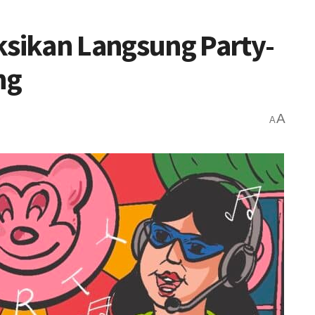
sikan Langsung Party-
ng
A
A