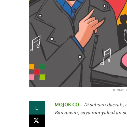
Ilustrasi
MOJOK.CO
–
Di sebuah daerah, 
Banyuasin, saya menyaksikan se