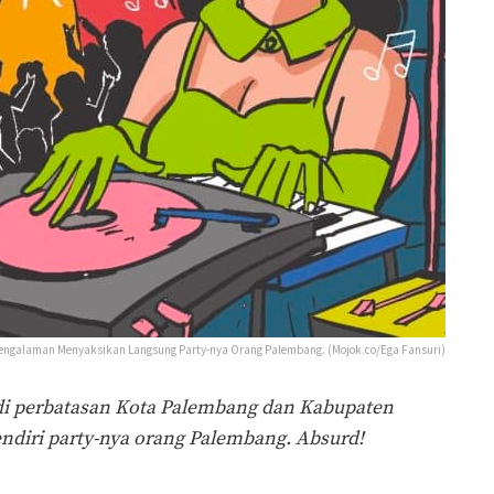
 Pengalaman Menyaksikan Langsung Party-nya Orang Palembang. (Mojok.co/Ega Fansuri)
di perbatasan Kota Palembang dan Kabupaten
ndiri party-nya orang Palembang. Absurd!