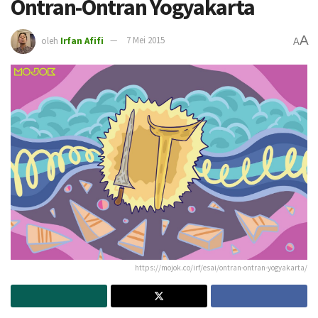
Ontran-Ontran Yogyakarta
A
oleh
Irfan Afifi
7 Mei 2015
A
https://mojok.co/irf/esai/ontran-ontran-yogyakarta/