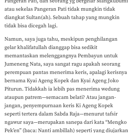
Pangeran Pati, dan seorang yg bergelar Mangkubumi
atau sekelas Pangeran Pati tidak mungkin tidak
diangkat Sultan(ah). Sebuah tahap yang mungkin
tidak bisa dicegah lagi.
Namun, saya juga tahu, meskipun penghilangan
gelar khalifatullah dianggap bisa sedikit
memantaskan melenggangnya Pembayun untuk
Jumeneng Nata, saya sangat ragu apakah seorang
perempuan pantas menerima keris, apalagi kerisnya
bernama Kyai Ageng Kopek dan Kyai Ageng Joko
Piturun. Tidakkah ia lebih pas menerima wedung
ataupun patrem—semacam belati? Atau jangan-
jangan, penyempurnaan keris Ki Ageng Kopek
seperti tertera dalam Sabda Raja—menurut tafsir
ngawur saya—merupakan sanepa dari kata “Mengko
Pek’en” (baca: Nanti ambillah) seperti yang diujarkan