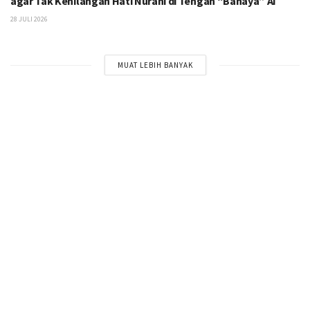
agar Tak Kehilangan Hati Nurani di Tengah “Bahaya” AI
28 JULI 2026
MUAT LEBIH BANYAK