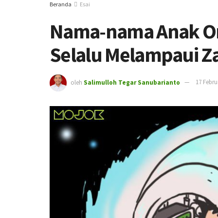
Beranda
Esai
Nama-nama Anak Or
Selalu Melampaui 
oleh
Salimulloh Tegar Sanubarianto
17 Febru