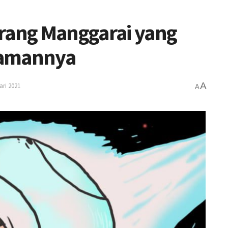
ang Manggarai yang
Zamannya
A
ari 2021
A