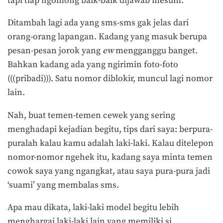
tapi tiap ngomong baik-baik dijawab mesum.
Ditambah lagi ada yang sms-sms gak jelas dari
orang-orang lapangan. Kadang yang masuk berupa
pesan-pesan jorok yang
ew
mengganggu banget.
Bahkan kadang ada yang ngirimin foto-foto
(((pribadi))). Satu nomor diblokir, muncul lagi nomor
lain.
Nah, buat temen-temen cewek yang sering
menghadapi kejadian begitu, tips dari saya: berpura-
puralah kalau kamu adalah laki-laki. Kalau ditelepon
nomor-nomor ngehek itu, kadang saya minta temen
cowok saya yang ngangkat, atau saya pura-pura jadi
‘suami’ yang membalas sms.
Apa mau dikata, laki-laki model begitu lebih
menghargai laki-laki lain yang memiliki si