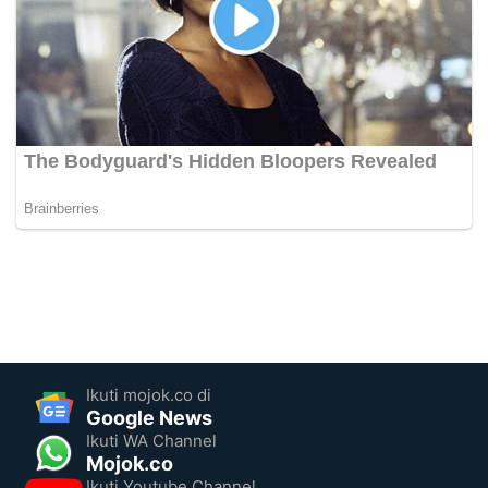
Ikuti mojok.co di
Google News
Ikuti WA Channel
Mojok.co
Ikuti Youtube Channel