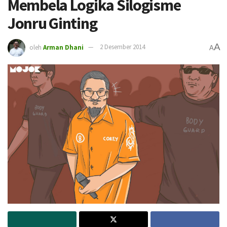
Membela Logika Silogisme
Jonru Ginting
A
oleh
Arman Dhani
2 Desember 2014
A