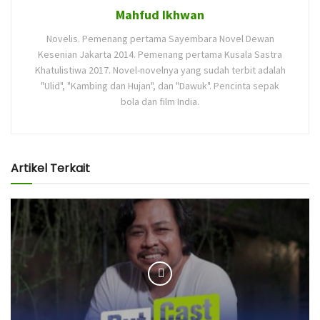
Mahfud Ikhwan
Novelis. Pemenang pertama Sayembara Novel Dewan
Kesenian Jakarta 2014. Pemenang pertama Kusala Sastra
Khatulistiwa 2017. Novel-novelnya yang sudah terbit adalah
"Ulid", "Kambing dan Hujan", dan "Dawuk". Pencinta sepak
bola dan film India.
Artikel Terkait