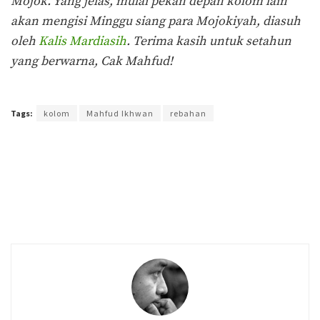
Mojok. Yang jelas, mulai pekan depan kolom lain
akan mengisi Minggu siang para Mojokiyah, diasuh
oleh
Kalis Mardiasih
. Terima kasih untuk setahun
yang berwarna, Cak Mahfud!
Terakhir diperbarui pada 3 Januari 2021 oleh
Prima Sulistya
Tags:
kolom
Mahfud Ikhwan
rebahan