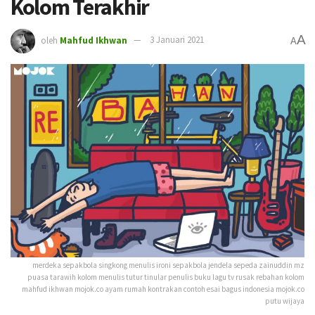
Kolom Terakhir
A
oleh
Mahfud Ikhwan
3 Januari 2021
A
merdeka sepakbola singkong menulis ironi sepakbola jendela sepeda zainuddin mz
puasa tarawih kolom menulis tutur tinular penulis buku lagu tv rusak rebahan kolom
mahfud ikhwan mojok.co ayam rumah kontrakan contoh esai bagus indonesia mojok.co
putu wijaya