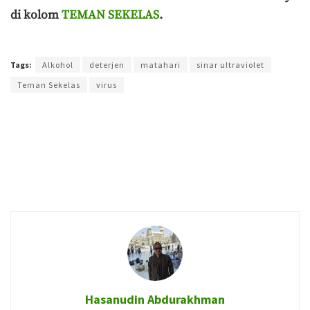
di kolom
TEMAN SEKELAS
.
Terakhir diperbarui pada 19 April 2020 oleh
Prima Sulistya
Tags:
Alkohol
deterjen
matahari
sinar ultraviolet
Teman Sekelas
virus
Hasanudin Abdurakhman