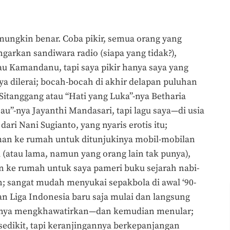
u mungkin benar. Coba pikir, semua orang yang
arkan sandiwara radio (siapa yang tidak?),
u Kamandanu, tapi saya pikir hanya saya yang
nya dilerai; bocah-bocah di akhir delapan puluhan
Sitanggang atau “Hati yang Luka”-nya Betharia
au”-nya Jayanthi Mandasari, tapi lagu saya—di usia
ri Nani Sugianto, yang nyaris erotis itu;
n ke rumah untuk ditunjukinya mobil-mobilan
ru (atau lama, namun yang orang lain tak punya),
ke rumah untuk saya pameri buku sejarah nabi-
n; sangat mudah menyukai sepakbola di awal ‘90-
dan Liga Indonesia baru saja mulai dan langsung
gilanya mengkhawatirkan—dan kemudian menular;
 sedikit, tapi keranjingannya berkepanjangan