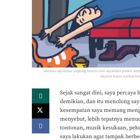
merdeka sepakbola singkong menulis ironi sepakbola jendela sepe
rebahan kolom mahfud ikhw
Sejak sangat dini, saya percay
demikian, dan itu menolong saya
kesempatan saya memang mengu
menyebut, lebih tepatnya menud
tontonan, musik kesukaan, pekerj
saya lakukan agar tampak berbe