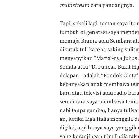
mainstream
cara pandangnya.
Tapi, sekali lagi, teman saya it
tumbuh di generasi saya mendeng
memuja Brama atau Sembara ata
dikutuk tuli karena saking sulit
menyanyikan “Maria”-nya Julius 
Sonata atau “Di Puncak Bukit Hij
delapan—adalah “Pondok Cinta” da
kebanyakan anak membawa tema
baru atau televisi atau radio ba
sementara saya membawa teman 
nabi tanpa gambar, hanya tulisa
an, ketika Liga Italia menggila 
digilai, tapi hanya saya yang 
yang keranjingan film India tak