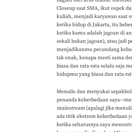
bagian dari arus utama: membeli
Closeup saat SMA, ikut ospek dan
kuliah, menjadi karyawan saat 
ketika hidup di Jakarta, itu be
ketika kamu adalah jagoan di a
sekali bukan jagoan), atau jadi
menjadikanmu pecundang kebany
tak enak, kenapa mesti sama de
biasa dan rata-rata selalu saj
hidupmu yang biasa dan rata-rat
Menulis dan menyukai sepakbol
penanda keberbedaan saya—meski
mainstream
(apalagi jika menul
ada titik ekstrem keberbedaan y
ketika seharusnya saya menonton