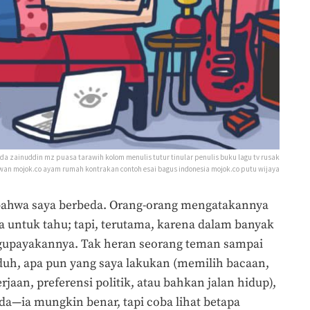
da zainuddin mz puasa tarawih kolom menulis tutur tinular penulis buku lagu tv rusak
an mojok.co ayam rumah kontrakan contoh esai bagus indonesia mojok.co putu wijaya
a bahwa saya berbeda. Orang-orang mengatakannya
 untuk tahu; tapi, terutama, karena dalam banyak
payakannya. Tak heran seorang teman sampai
uh, apa pun yang saya lakukan (memilih bacaan,
aan, preferensi politik, atau bahkan jalan hidup),
da—ia mungkin benar, tapi coba lihat betapa