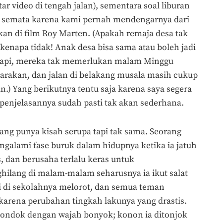
 video di tengah jalan), sementara soal liburan
 semata karena kami pernah mendengarnya dari
an di film Roy Marten. (Apakah remaja desa tak
 kenapa tidak! Anak desa bisa sama atau boleh jadi
. Tapi, mereka tak memerlukan malam Minggu
arakan, dan jalan di belakang musala masih cukup
n.) Yang berikutnya tentu saja karena saya segera
enjelasannya sudah pasti tak akan sederhana.
ang punya kisah serupa tapi tak sama. Seorang
galami fase buruk dalam hidupnya ketika ia jatuh
, dan berusaha terlalu keras untuk
ilang di malam-malam seharusnya ia ikut salat
i di sekolahnya melorot, dan semua teman
arena perubahan tingkah lakunya yang drastis.
pondok dengan wajah bonyok; konon ia ditonjok