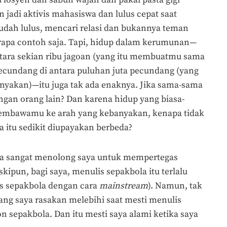
 losyen dan sabun wajah dan pakai pasta gigi
 jadi aktivis mahasiswa dan lulus cepat saat
sudah lulus, mencari relasi dan bukannya teman
berapa contoh saja. Tapi, hidup dalam kerumunan—
ntara sekian ribu jagoan (yang itu membuatmu sama
 pecundang di antara puluhan juta pecundang (yang
akan)—itu juga tak ada enaknya. Jika sama-sama
ngan orang lain? Dan karena hidup yang biasa-
a membawamu ke arah yang kebanyakan, kenapa tidak
a itu sedikit diupayakan berbeda?
a sangat menolong saya untuk mempertegas
pun, bagi saya, menulis sepakbola itu terlalu
is sepakbola dengan cara
mainstream
). Namun, tak
ang saya rasakan melebihi saat mesti menulis
 sepakbola. Dan itu mesti saya alami ketika saya