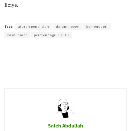
Eciye.
Terakhir diperbarui pada 7 Februari 2018 oleh
Prima Sulistya
Tags:
aturan penelitian
dalam negeri
kemendagri
Pasal Karet
permendagri 3 2018
Saleh Abdullah