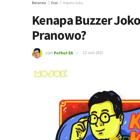
Beranda
Esai
Kepala Suku
Kenapa Buzzer Joko
Pranowo?
oleh
Puthut EA
12 Juni 2021