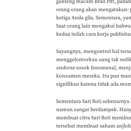
ganteng macam Brad Pitt, pada
orang-orang akan mengatakan: 
ketiga Anda gila. Sementara, y
Saat orang lain mengakui bahw
kedua inilah cara kerja publisita
Sayangnya, mengontrol hal ters
menggelontorkan uang tak sedi
endorse
sosok fenomenal, men
konsumen mereka. Itu pun masih
signifikan karena tidak ada mo
Sementara Sari Roti sebenarnya
namun sangat berdampak. Hanya s
membuat citra Sari Roti memburu
tersebut membuat saham anjlo