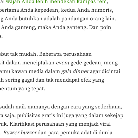
hal
wajah Anda lebih mendekati kampas rem
,
pertama Anda kepedean, kedua Anda humoris,
ang Anda butuhkan adalah pandangan orang lain.
a Anda ganteng, maka Anda ganteng. Dan poin
s.
ebut tak mudah. Beberapa perusahaan
kit dalam menciptakan
event
gede-gedean, meng-
jamu kawan media dalam
gala dinner
agar dicintai
 sering gagal dan tak mendapat efek yang
mentum yang tepat.
 sudah naik namanya dengan cara yang sederhana,
aja, publisitas gratis ini juga yang dalam sekejap
k. Klarifikasi perusahaan yang menjadi viral
k.
Buzzer-buzzer
dan para pemuka adat di dunia