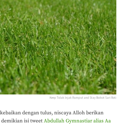
Keep Tidak Injak Rumput and Stay Boikot Sari Roti
kebaikan dengan tulus, niscaya Alloh berikan
demikian isi tweet
Abdullah Gymnastiar alias Aa