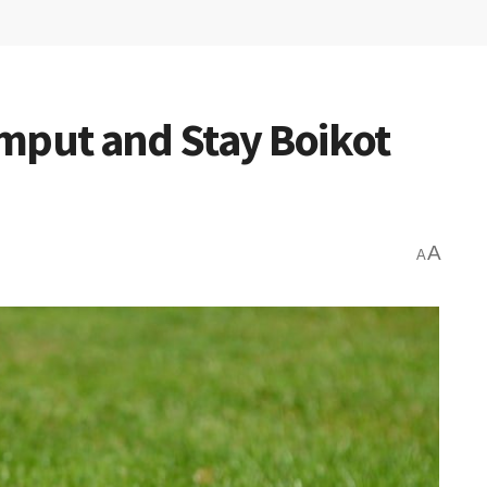
mput and Stay Boikot
A
A