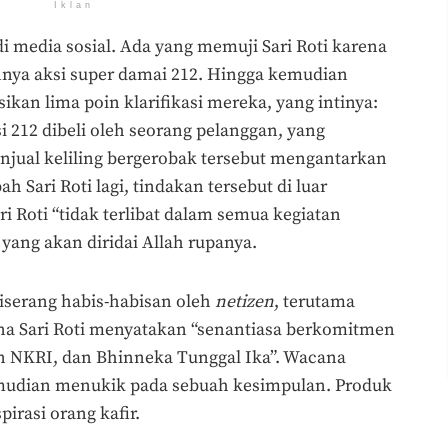
Iklan
di media sosial. Ada yang memuji Sari Roti karena
nya aksi super damai 212. Hingga kemudian
ikan lima poin klarifikasi mereka, yang intinya:
si 212 dibeli oleh seorang pelanggan, yang
jual keliling bergerobak tersebut mengantarkan
ah Sari Roti lagi, tindakan tersebut di luar
i Roti “tidak terlibat dalam semua kegiatan
n yang akan diridai Allah rupanya.
 diserang habis-habisan oleh
netizen
, terutama
na Sari Roti menyatakan “senantiasa berkomitmen
n NKRI, dan Bhinneka Tunggal Ika”. Wacana
mudian menukik pada sebuah kesimpulan. Produk
pirasi orang kafir.