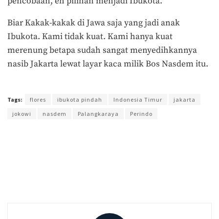
pencobaan, eh pilihan menjadi Ibukota.
Biar Kakak-kakak di Jawa saja yang jadi anak
Ibukota. Kami tidak kuat. Kami hanya kuat
merenung betapa sudah sangat menyedihkannya
nasib Jakarta lewat layar kaca milik Bos Nasdem itu.
Terakhir diperbarui pada 1 Mei 2019 oleh
Rean Aqila
Tags:
flores
ibukota pindah
Indonesia Timur
jakarta
jokowi
nasdem
Palangkaraya
Perindo