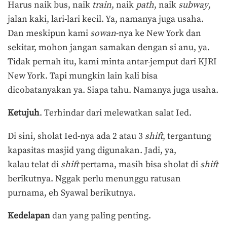
Harus naik bus, naik
train
, naik
path
, naik
subway
,
jalan kaki, lari-lari kecil. Ya, namanya juga usaha.
Dan meskipun kami
sowan
-nya ke New York dan
sekitar, mohon jangan samakan dengan si anu, ya.
Tidak pernah itu, kami minta antar-jemput dari KJRI
New York. Tapi mungkin lain kali bisa
dicobatanyakan ya. Siapa tahu. Namanya juga usaha.
Ketujuh
. Terhindar dari melewatkan salat Ied.
Di sini, sholat Ied-nya ada 2 atau 3
shift
, tergantung
kapasitas masjid yang digunakan. Jadi, ya,
kalau telat di
shift
pertama, masih bisa sholat di
shift
berikutnya. Nggak perlu menunggu ratusan
purnama, eh Syawal berikutnya.
Kedelapan
dan yang paling penting.