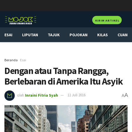
KIRIM ARTIKEL
ESAI
LIPUTAN
TAJUK
POJOKAN
KILAS
CUAN
Beranda
Esai
Dengan atau Tanpa Rangga,
Berlebaran di Amerika Itu Asyik
A
oleh
Inraini Fitria Syah
11 Juli 2016
A