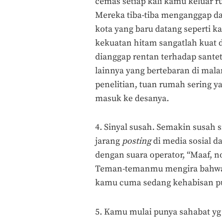
cemas setiap kali kamu keluar 
Mereka tiba-tiba menganggap d
kota yang baru datang seperti 
kekuatan hitam sangatlah kuat 
dianggap rentan terhadap santet,
lainnya yang bertebaran di malam
penelitian, tuan rumah sering
masuk ke desanya.
4. Sinyal susah. Semakin susah s
jarang
posting
di media sosial da
dengan suara operator, “Maaf, n
Teman-temanmu mengira bahwa 
kamu cuma sedang kehabisan pu
5. Kamu mulai punya sahabat yg