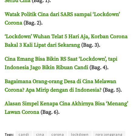
Serbu Cina
(Bag. 1).
Watak Politik Cina dari SARS sampai ‘Lockdown’
Corona
(Bag. 2).
‘Lockdown’ Wuhan Telat 5 Hari Aja, Korban Corona
Bakal 3 Kali Lipat dari Sekarang
(Bag. 3).
Cina Emang Bisa Bikin RS Saat ‘Lockdown’, tapi
Indonesia Jago Bikin Ribuan Candi
(Bag. 4).
Bagaimana Orang-orang Desa di Cina Melawan
Corona? Apa Mirip dengan di Indonesia?
(Bag. 5).
Alasan Simpel Kenapa Cina Akhirnya Bisa ‘Menang’
Lawan Corona
(Bag. 6).
Terakhir diperbarui pada 24 Februari 2021 oleh
Ahmad Khadafi
Tags:
candi
cina
corona
lockdown
roro jonggrang