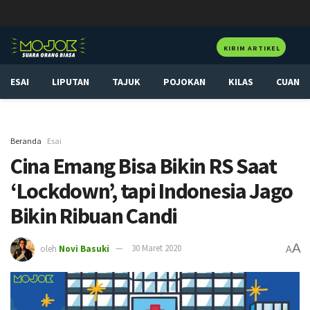
KIRIM ARTIKEL
ESAI
LIPUTAN
TAJUK
POJOKAN
KILAS
CUAN
Beranda
Esai
Cina Emang Bisa Bikin RS Saat
‘Lockdown’, tapi Indonesia Jago
Bikin Ribuan Candi
A
oleh
Novi Basuki
30 Maret 2020
A