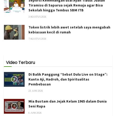
Seporsi Kemenangan usai Ayah Tiada: Jualan
Tiramisu di Saparua sejak Remaja agar Bisa
Sekolah hingga Tembus SBM ITB
3 AGUSTUS 2026
Token listrik lebih awet setelah saya mengubah
kebiasaan kecil di rumah
7 AGUSTUS 2026
Video Terbaru
Di Balik Panggung “Sebat Dulu Live on Stage”:
Kunto Aji, Hadroh, dan Spiritualitas
Pembebasan
23 JUNI 2026
Mia Bustam dan Jejak Kelam 1965 dalam Dunia
Seni Rupa
6 JUNI 2026