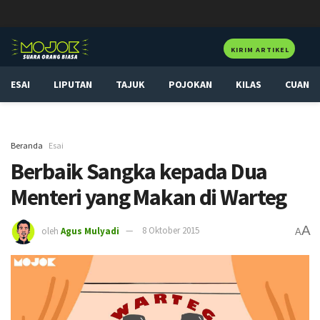
KIRIM ARTIKEL
ESAI
LIPUTAN
TAJUK
POJOKAN
KILAS
CUAN
Beranda
Esai
Berbaik Sangka kepada Dua
Menteri yang Makan di Warteg
A
oleh
Agus Mulyadi
8 Oktober 2015
A