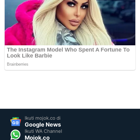
Ikuti mojok.co di
Google News
Ikuti WA Channel
Mojok.co