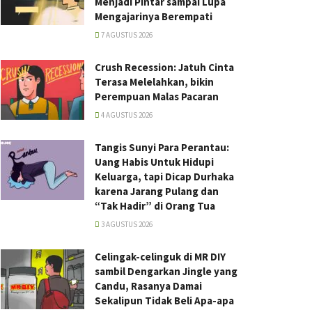
Menjadi Pintar sampai Lupa
Mengajarinya Berempati
7 AGUSTUS 2026
Crush Recession: Jatuh Cinta
Terasa Melelahkan, bikin
Perempuan Malas Pacaran
4 AGUSTUS 2026
Tangis Sunyi Para Perantau:
Uang Habis Untuk Hidupi
Keluarga, tapi Dicap Durhaka
karena Jarang Pulang dan
“Tak Hadir” di Orang Tua
3 AGUSTUS 2026
Celingak-celinguk di MR DIY
sambil Dengarkan Jingle yang
Candu, Rasanya Damai
Sekalipun Tidak Beli Apa-apa