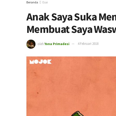
Beranda
Esai
Anak Saya Suka Mem
Membuat Saya Was
oleh
Yona Primadesi
4 Februari 2018