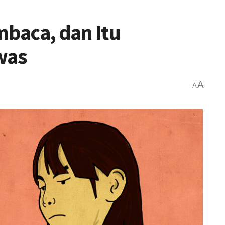
baca, dan Itu
was
A
A