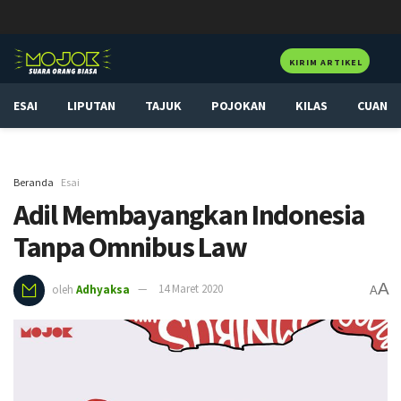
KIRIM ARTIKEL
ESAI
LIPUTAN
TAJUK
POJOKAN
KILAS
CUAN
Beranda
Esai
Adil Membayangkan Indonesia
Tanpa Omnibus Law
A
oleh
Adhyaksa
14 Maret 2020
A