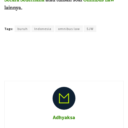
Secara Sederhana
atau tulisan soal
Omnibus Law
lainnya.
Terakhir diperbarui pada 14 Maret 2020 oleh
Ahmad Khadafi
Tags:
buruh
Indonesia
omnibus law
SJW
Adhyaksa