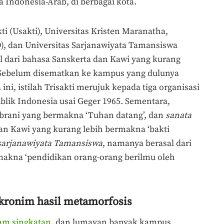
ndonesia-Arab, di berbagai kota.
akti (Usakti), Universitas Kristen Maranatha,
), dan Universitas Sarjanawiyata Tamansiswa
al dari bahasa Sanskerta dan Kawi yang kurang
. Sebelum disematkan ke kampus yang dulunya
ini, istilah Trisakti merujuk kepada tiga organisasi
blik Indonesia usai Geger 1965. Sementara,
 Ibrani yang bermakna ‘Tuhan datang’, dan
sanata
an Kawi yang kurang lebih bermakna ‘bakti
sarjanawiyata Tamansiswa
, namanya berasal dari
makna ‘pendidikan orang-orang berilmu oleh
ronim hasil metamorfosis
am singkatan
, dan lumayan banyak kampus