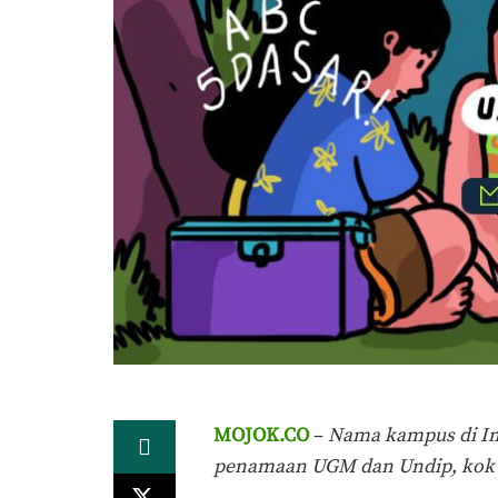
MOJOK.CO
–
Nama kampus di Ind
penamaan UGM dan Undip, kok