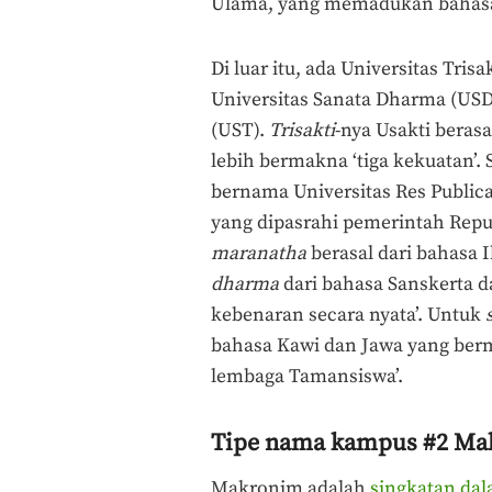
Ulama, yang memadukan bahasa I
Di luar itu, ada Universitas Tris
Universitas Sanata Dharma (USD
(UST).
Trisakti
-nya Usakti beras
lebih bermakna ‘tiga kekuatan’
bernama Universitas Res Publica 
yang dipasrahi pemerintah Repu
maranatha
berasal dari bahasa
dharma
dari bahasa Sanskerta d
kebenaran secara nyata’. Untuk
bahasa Kawi dan Jawa yang ber
lembaga Tamansiswa’.
Tipe nama kampus #2 Mak
Makronim adalah
singkatan dal