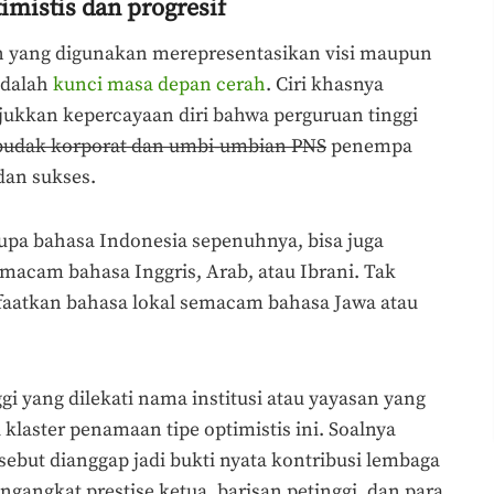
mistis dan progresif
n yang digunakan merepresentasikan visi maupun
adalah
kunci masa depan cerah
. Ciri khasnya
jukkan kepercayaan diri bahwa perguruan tinggi
budak korporat dan umbi-umbian PNS
penempa
dan sukses.
upa bahasa Indonesia sepenuhnya, bisa juga
macam bahasa Inggris, Arab, atau Ibrani. Tak
faatkan bahasa lokal semacam bahasa Jawa atau
gi yang dilekati nama institusi atau yayasan yang
laster penamaan tipe optimistis ini. Soalnya
sebut dianggap jadi bukti nyata kontribusi lembaga
ngangkat prestise ketua, barisan petinggi, dan para