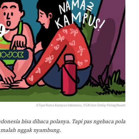
6 Tipe Nama Kampus Indonesia, UGM dan Undip Paling Ruwet
onesia bisa dibaca polanya. Tapi pas ngebaca pola
 malah nggak nyambung.