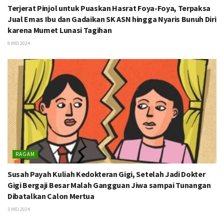
Terjerat Pinjol untuk Puaskan Hasrat Foya-Foya, Terpaksa
Jual Emas Ibu dan Gadaikan SK ASN hingga Nyaris Bunuh Diri
karena Mumet Lunasi Tagihan
9 MEI 2024
RAGAM
Susah Payah Kuliah Kedokteran Gigi, Setelah Jadi Dokter
Gigi Bergaji Besar Malah Gangguan Jiwa sampai Tunangan
Dibatalkan Calon Mertua
3 MEI 2024