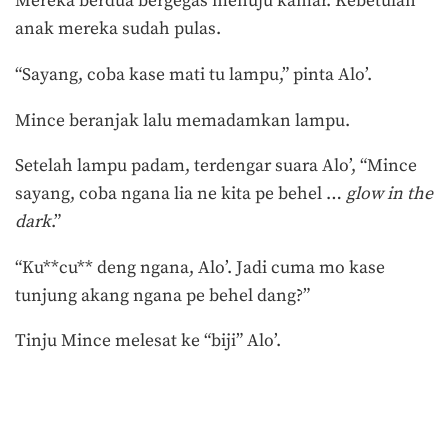
Mereka berdua bergegas menuju kamar. Kebetulan
anak mereka sudah pulas.
“Sayang, coba kase mati tu lampu,” pinta Alo’.
Mince beranjak lalu memadamkan lampu.
Setelah lampu padam, terdengar suara Alo’, “Mince
sayang, coba ngana lia ne kita pe behel …
glow in the
dark
.”
“Ku**cu** deng ngana, Alo’. Jadi cuma mo kase
tunjung akang ngana pe behel dang?”
Tinju Mince melesat ke “biji” Alo’.
Terakhir diperbarui pada 7 Agustus 2017 oleh
Prima Sulistya