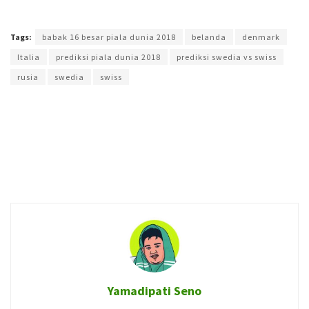
Terakhir diperbarui pada 2 Juli 2018 oleh
Yamadipati Seno
Tags:
babak 16 besar piala dunia 2018
belanda
denmark
Italia
prediksi piala dunia 2018
prediksi swedia vs swiss
rusia
swedia
swiss
Yamadipati Seno