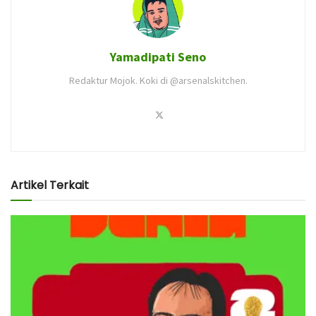
Yamadipati Seno
Redaktur Mojok. Koki di @arsenalskitchen.
Artikel Terkait