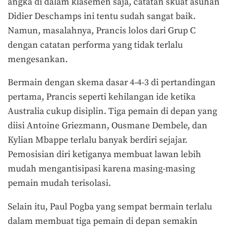
angka di dalam klasemen saja, catatan skuat asuhan
Didier Deschamps ini tentu sudah sangat baik.
Namun, masalahnya, Prancis lolos dari Grup C
dengan catatan performa yang tidak terlalu
mengesankan.
Bermain dengan skema dasar 4-4-3 di pertandingan
pertama, Prancis seperti kehilangan ide ketika
Australia cukup disiplin. Tiga pemain di depan yang
diisi Antoine Griezmann, Ousmane Dembele, dan
Kylian Mbappe terlalu banyak berdiri sejajar.
Pemosisian diri ketiganya membuat lawan lebih
mudah mengantisipasi karena masing-masing
pemain mudah terisolasi.
Selain itu, Paul Pogba yang sempat bermain terlalu
dalam membuat tiga pemain di depan semakin