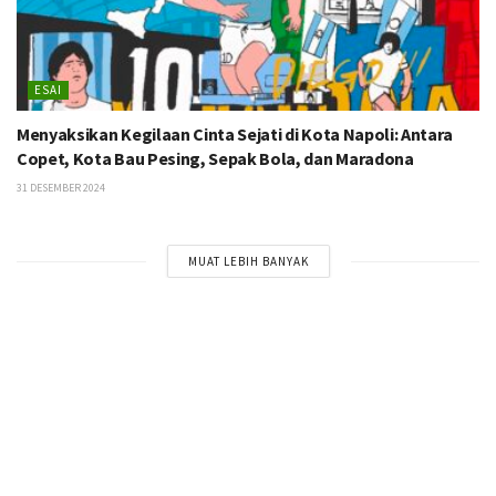
ESAI
Menyaksikan Kegilaan Cinta Sejati di Kota Napoli: Antara
Copet, Kota Bau Pesing, Sepak Bola, dan Maradona
31 DESEMBER 2024
MUAT LEBIH BANYAK