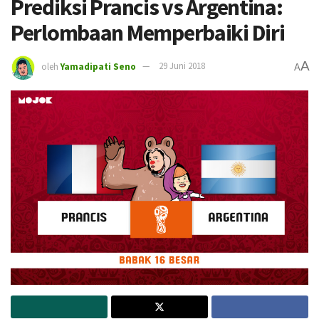
Prediksi Prancis vs Argentina:
Perlombaan Memperbaiki Diri
A
oleh
Yamadipati Seno
29 Juni 2018
A