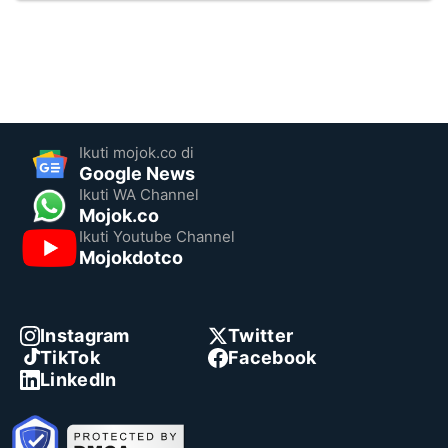
Ikuti mojok.co di
Google News
Ikuti WA Channel
Mojok.co
Ikuti Youtube Channel
Mojokdotco
Instagram
Twitter
TikTok
Facebook
LinkedIn