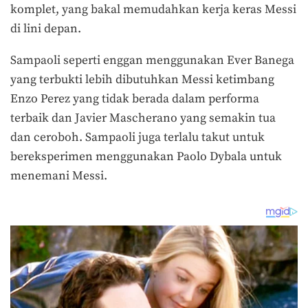
komplet, yang bakal memudahkan kerja keras Messi
di lini depan.
Sampaoli seperti enggan menggunakan Ever Banega
yang terbukti lebih dibutuhkan Messi ketimbang
Enzo Perez yang tidak berada dalam performa
terbaik dan Javier Mascherano yang semakin tua
dan ceroboh. Sampaoli juga terlalu takut untuk
bereksperimen menggunakan Paolo Dybala untuk
menemani Messi.