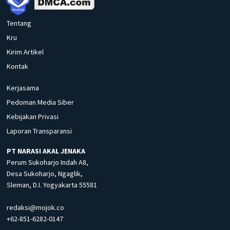
Tentang
Kru
Kirim Artikel
Kontak
Kerjasama
Pedoman Media Siber
Kebijakan Privasi
Laporan Transparansi
PT NARASI AKAL JENAKA
Perum Sukoharjo Indah A8,
Desa Sukoharjo, Ngaglik,
Sleman, D.I. Yogyakarta 55581
redaksi@mojok.co
+62-851-6282-0147