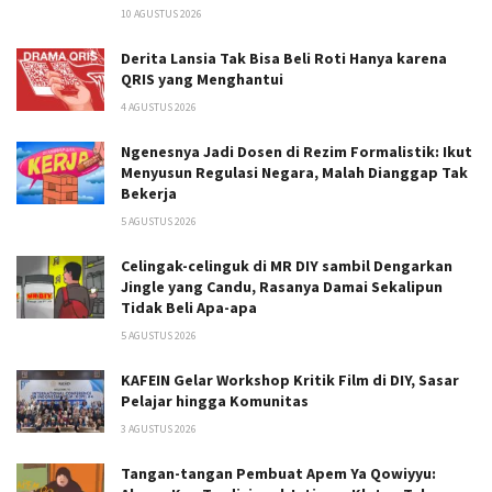
10 AGUSTUS 2026
Derita Lansia Tak Bisa Beli Roti Hanya karena
QRIS yang Menghantui
4 AGUSTUS 2026
Ngenesnya Jadi Dosen di Rezim Formalistik: Ikut
Menyusun Regulasi Negara, Malah Dianggap Tak
Bekerja
5 AGUSTUS 2026
Celingak-celinguk di MR DIY sambil Dengarkan
Jingle yang Candu, Rasanya Damai Sekalipun
Tidak Beli Apa-apa
5 AGUSTUS 2026
KAFEIN Gelar Workshop Kritik Film di DIY, Sasar
Pelajar hingga Komunitas
3 AGUSTUS 2026
Tangan-tangan Pembuat Apem Ya Qowiyyu: