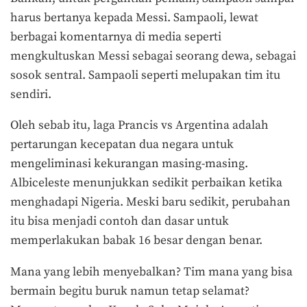
harus bertanya kepada Messi. Sampaoli, lewat
berbagai komentarnya di media seperti
mengkultuskan Messi sebagai seorang dewa, sebagai
sosok sentral. Sampaoli seperti melupakan tim itu
sendiri.
Oleh sebab itu, laga Prancis vs Argentina adalah
pertarungan kecepatan dua negara untuk
mengeliminasi kekurangan masing-masing.
Albiceleste menunjukkan sedikit perbaikan ketika
menghadapi Nigeria. Meski baru sedikit, perubahan
itu bisa menjadi contoh dan dasar untuk
memperlakukan babak 16 besar dengan benar.
Mana yang lebih menyebalkan? Tim mana yang bisa
bermain begitu buruk namun tetap selamat?